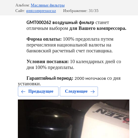
Альбом:
Масляные фильтры
Сайт:
gmtcompressor.uz
Изображение: 31/35
станет
GMT000262 воздушный фильтр
отличным выбором
для Вашего компрессора.
Форма оплаты:
100% предоплата путем
перечисления национальной валюты на
банковский расчетный счет поставщика.
Условия поставки:
10 календарных дней со
дня 100% предоплаты.
Гаранти
:
со дня
йный период
2000 моточасов
установки.
Предыдущее
Следующее