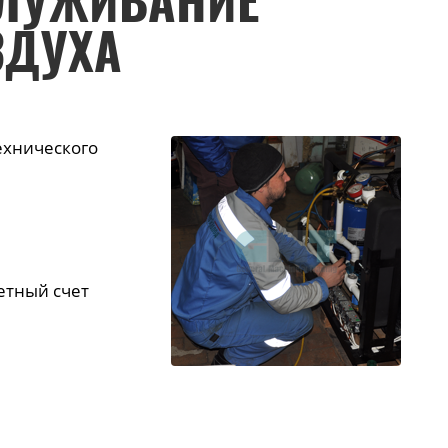
СЛУЖИВАНИЕ
ЗДУХА
ехнического
етный счет